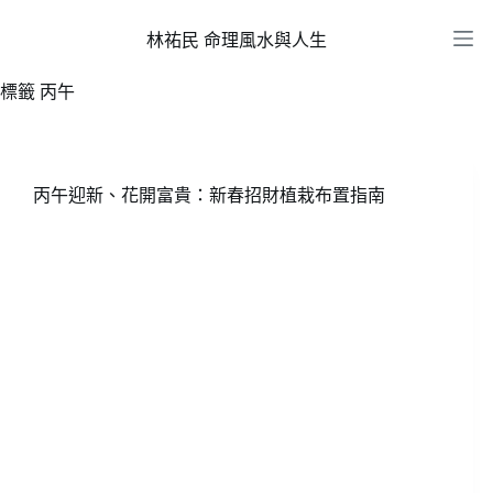
跳
至
林祐民 命理風水與人生
主
標籤
丙午
要
內
容
丙午迎新、花開富貴：新春招財植栽布置指南