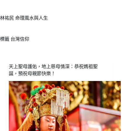
跳
至
主
林祐民 命理風水與人生
要
內
容
標籤
台灣信仰
天上聖母護佑，地上慈母情深：恭祝媽祖聖
誕，預祝母親節快樂！