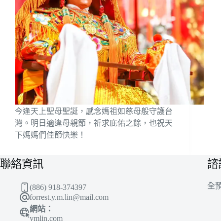
今逢天上聖母聖誕，感念媽祖如慈母般守護台
灣。明日適逢母親節，祈求庇佑之餘，也祝天
下媽媽們佳節快樂！
聯絡資訊
諮
全
(886) 918-374397
forrest.y.m.lin@mail.com
網站：
ymlin.com