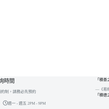
「積善
詢時間
—《易
預約制，請務必先預約
「積德
週一 - 週五 2PM - 9PM