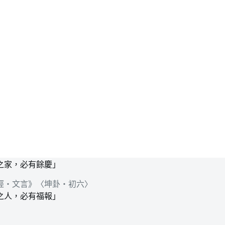
之家，必有餘慶」
經‧文言》〈坤卦‧初六〉
之人，必有福報」