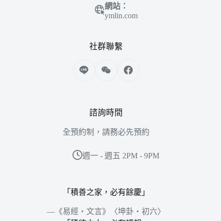
網站：
ymlin.com
社群聯繫
諮詢時間
全預約制，請務必先預約
週一 - 週五 2PM - 9PM
「積善之家，必有餘慶」
—《易經‧文言》〈坤卦‧初六〉