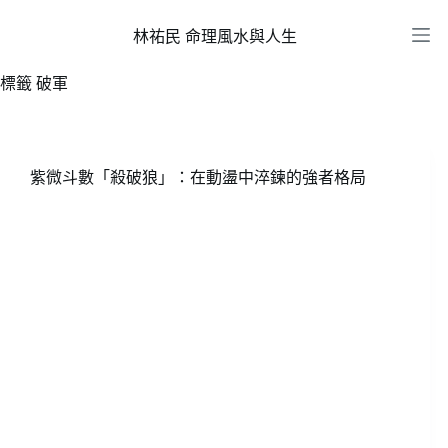
跳
至
林祐民 命理風水與人生
主
標籤
破軍
要
內
容
紫微斗數「殺破狼」：在動盪中淬鍊的強者格局