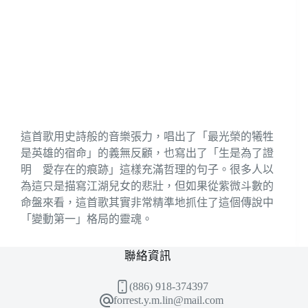
這首歌用史詩般的音樂張力，唱出了「最光榮的犧牲
是英雄的宿命」的義無反顧，也寫出了「生是為了證
明 愛存在的痕跡」這樣充滿哲理的句子。很多人以
為這只是描寫江湖兒女的悲壯，但如果從紫微斗數的
命盤來看，這首歌其實非常精準地抓住了這個傳說中
「變動第一」格局的靈魂。
聯絡資訊
(886) 918-374397
forrest.y.m.lin@mail.com