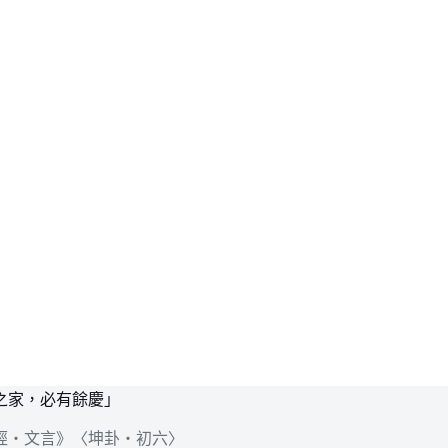
之家，必有餘慶」
經‧文言》〈坤卦‧初六〉