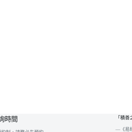
「積善
詢時間
—《易