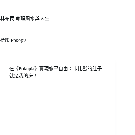
跳
至
主
林祐民 命理風水與人生
要
內
容
標籤
Pokopia
在《Pokopia》實現躺平自由：卡比獸的肚子
就是我的床！