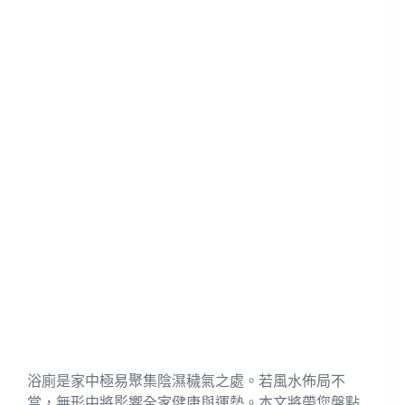
浴廁是家中極易聚集陰濕穢氣之處。若風水佈局不
當，無形中將影響全家健康與運勢。本文將帶您盤點