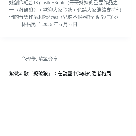
妹創作組合JS (Justin+Sophia)哥哥妹妹的重要作品之
一〈殺破狼〉，歡迎大家聆聽，也請大家繼續支持他
們的音樂作品和Podcast〈兄妹不假掰Bro & Sis Talk〉
林祐民
2026 年 6 月 6 日
命理學
,
隨筆分享
紫微斗數「殺破狼」：在動盪中淬鍊的強者格局