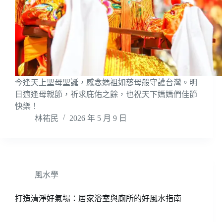
今逢天上聖母聖誕，感念媽祖如慈母般守護台灣。明
日適逢母親節，祈求庇佑之餘，也祝天下媽媽們佳節
快樂！
林祐民
2026 年 5 月 9 日
風水學
打造清淨好氣場：居家浴室與廁所的好風水指南