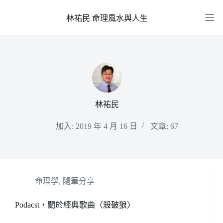
跳
至
林祐民 命理風水與人生
主
要
內
容
林祐民
加入: 2019 年 4 月 16 日
文章: 67
命理學
,
隨筆分享
Podacst，關於經典歌曲〈殺破狼〉