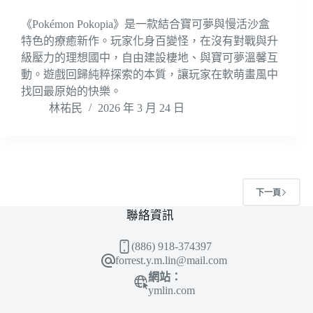
《Pokémon Pokopia》是一款結合寶可夢與慢活沙盒
特色的療癒新作。玩家化身百變怪，在沒有對戰與升
級壓力的理想國中，自由建設棲地、與寶可夢溫馨互
動。遊戲回歸純粹探索的本質，讓玩家在軟萌畫風中
找回最原始的快樂。
林祐民
2026 年 3 月 24 日
下一頁
聯絡資訊
(886) 918-374397
forrest.y.m.lin@mail.com
網站：
ymlin.com