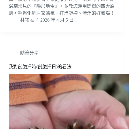
浴廁常見的『隱形地雷』，並教您運用簡單的四大原
則，輕鬆化解居家煞氣，打造舒適、清淨的好氣場！
林祐民
2026 年 4 月 5 日
隨筆分享
我對剖腹擇時(剖腹擇日)的看法