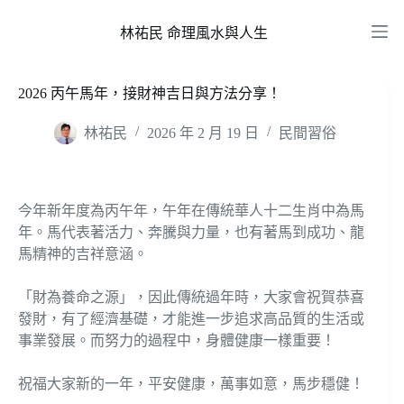
跳
至
林祐民 命理風水與人生
主
要
2026 丙午馬年，接財神吉日與方法分享！
內
容
林祐民
2026 年 2 月 19 日
民間習俗
今年新年度為丙午年，午年在傳統華人十二生肖中為馬
年。馬代表著活力、奔騰與力量，也有著馬到成功、龍
馬精神的吉祥意涵。
「財為養命之源」，因此傳統過年時，大家會祝賀恭喜
發財，有了經濟基礎，才能進一步追求高品質的生活或
事業發展。而努力的過程中，身體健康一樣重要！
祝福大家新的一年，平安健康，萬事如意，馬步穩健！