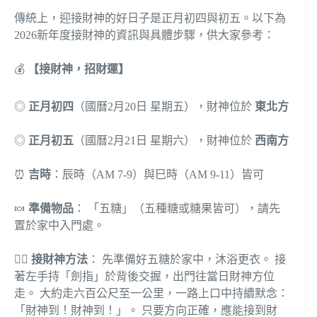
傳統上，迎接財神的好日子是正月初四與初五。以下為
2026新年度接財神的資訊與具體步驟，供大家參考：
💰
【接財神，招財運】
◎
正月初四
（國曆2月20日 星期五），財神位於
東北方
◎
正月初五
（國曆2月21日 星期六），財神位於
西南方
⏰
吉時
：辰時（AM 7-9）與巳時（AM 9-11）皆可
🍬
準備物品
： 「五糖」（五種糖或糖果皆可），請先
置於家中入門處。
🚶‍♂️
接財神方法
： 先準備好五糖於家中，沐浴更衣。 接
著左手持「劍指」於背後交握，出門往當日財神方位
走。 大約走六百公尺至一公里，一路上口中持續默念：
「財神到！財神到！」。 只要方向正確，應能接到財