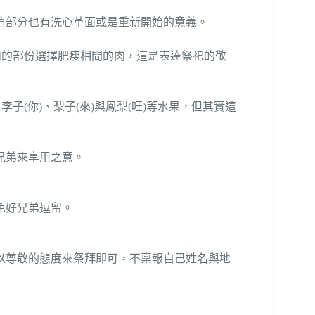
這部分也有洗心革面或是重新開始的意義。
肉的部份選擇肥瘦相間的肉，這是表達祭祀的敬
子(你)、梨子(來)與鳳梨(旺)等水果，但其實這
兄弟來享用之意。
免好兄弟逗留。
以尊敬的態度來祭拜即可，不稟報自己姓名與地