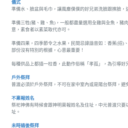
儀式
準備水、臉盆與毛巾，讓風塵僕僕的好兄弟洗臉跟擦臉，
準備三牲(豬、雞、魚)，一般都盡量選用全雞與全魚，豬
意，素食者以素菜取代亦可。
準備四果，四季節令之水果，民間忌諱諧音如：香蕉(招)、李
部份沒有特別的根據，心意最重要！
每種供品上都插一柱香，此動作俗稱「孝孤」，為引導好
戶外祭拜
普渡必須於戶外祭拜，不可在家中室內或是陽台祭拜，避
不稟報姓名
祭祀神佛有時候會跟神明稟報姓名及住址，中元普渡只要
址。
未時過後祭拜