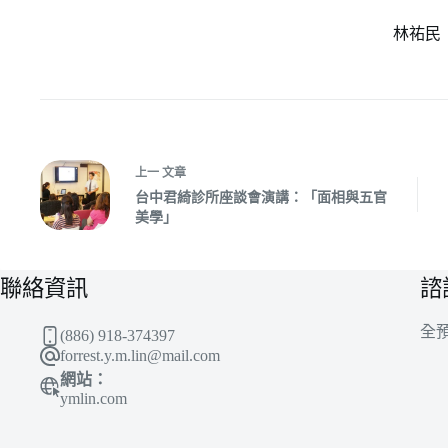
林祐民
上一
文章
台中君綺診所座談會演講：「面相與五官
美學」
聯絡資訊
諮
全
(886) 918-374397
forrest.y.m.lin@mail.com
網站：
ymlin.com