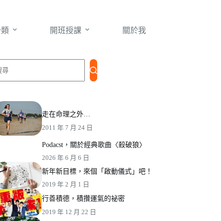
分類
開班授課
關於我
找
不
到
走在命理之外…
符
2011 年 7 月 24 日
合
Podacst，關於經典歌曲〈殺破狼〉
條
2026 年 6 月 6 日
件
的
新年新目標，來個「啟動儀式」吧！
結
2019 年 2 月 1 日
果
行善積德，積攢運氣的祕密
2019 年 12 月 22 日