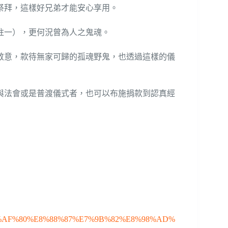
祭拜，這樣好兄弟才能安心享用。
註一），更何況曾為人之鬼魂。
敬意，款待無家可歸的孤魂野鬼，也透過這樣的儀
與法會或是普渡儀式者，也可以布施捐款到認真經
83%E7%AF%80%E8%88%87%E7%9B%82%E8%98%AD%