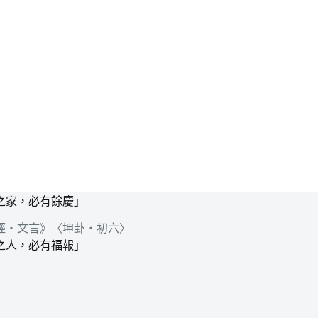
之家，必有餘慶」
經‧文言》〈坤卦‧初六〉
之人，必有福報」