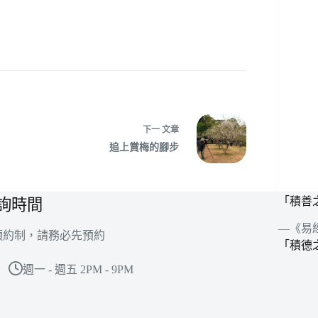
下一
文章
追上賞梅的腳步
「積善
詢時間
—《易
預約制，請務必先預約
「積德
週一 - 週五 2PM - 9PM