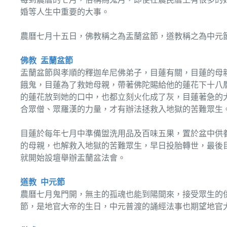
婚等人生中重要的大事。
農曆七月十五日，佛教稱之為盂蘭盆節，道教稱之為中元
佛教 盂蘭盆節
盂蘭盆節與孝順的釋迦牟尼佛弟子，目蓮有關，目蓮的母
餓鬼，目蓮為了救她母親，帶著佛陀賜給他的蓮花下十八
的蓮花放到她的口中，也都立刻火化成了灰，目蓮著急的
合眾僧、眾羅漢的力量，才有辦法拯救入地獄的苦難眾生
目蓮於每年七月中準備盥洗用品及百味五果，置於盆中供
的母親，也解救入地獄的苦難眾生，早日投胎轉世，最後
就開始設壇舉辦盂蘭盆法會。
道教 中元節
農曆七月鬼門開，無主的孤魂也能到陽間來，接受眾生的
節，是地官大帝的生日，中元普渡的誦經法事也期望地官