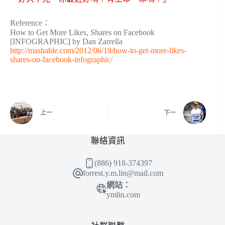
Reference：
How to Get More Likes, Shares on Facebook
[INFOGRAPHIC] by Dan Zarrella
http://mashable.com/2012/06/19/how-to-get-more-likes-
shares-on-facebook-infographic/
上一
下一
聯絡資訊
(886) 918-374397
forrest.y.m.lin@mail.com
網站：
ymlin.com