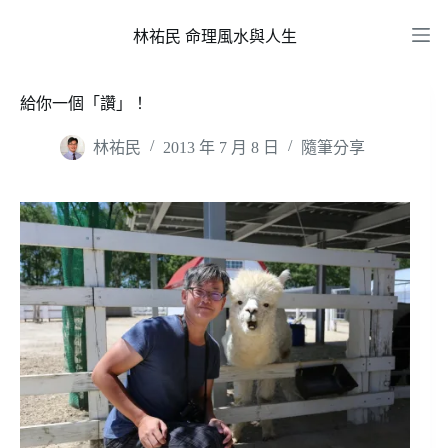
跳
至
林祐民 命理風水與人生
主
要
給你一個「讚」！
內
容
林祐民
2013 年 7 月 8 日
隨筆分享